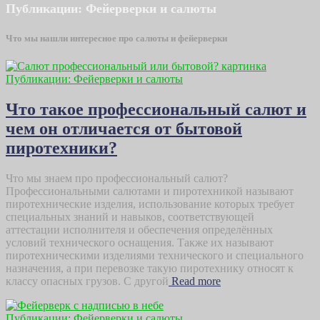
Публикации: Фейерверки и салюты
Что мы нашли интересное про салюты и фейерверки
Публикации: Фейерверки и салюты
Что такое профессиональный салют и
чем он отличается от бытовой
пиротехники?
Что мы знаем про профессиональный салют?
Профессиональными салютами и пиротехникой называют
пиротехнические изделия, использование которых требует
специальных знаний и навыков, соответствующей
аттестации исполнителя и обеспечения определённых
условий технического оснащения. Также их называют
пиротехническими изделиями технического и специального
назначения, а при перевозке такую пиротехнику относят к
классу опасных грузов. С другой
Read more
Публикации: Фейерверки и салюты