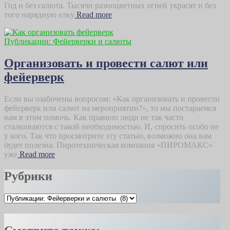
Год и без салюта. Тысячи разноцветных огней украсят и без
того нарядную елку
Read more
Публикации: Фейерверки и салюты
Организовать и провести салют или
фейерверк
Если вы озабочены вопросом: «Как организовать и провести
фейерверк или салют на мероприятии?», то мы постараемся
вам в этом помочь. Как правило люди не так часто
сталкиваются с такой необходимостью. И, спросить особо не
у кого. Так что просмотрите эту статью, возможно она вам
будет полезна. Пиротехническая компания «ПИРОМАКС»
уже
Read more
Рубрики
Рубрики