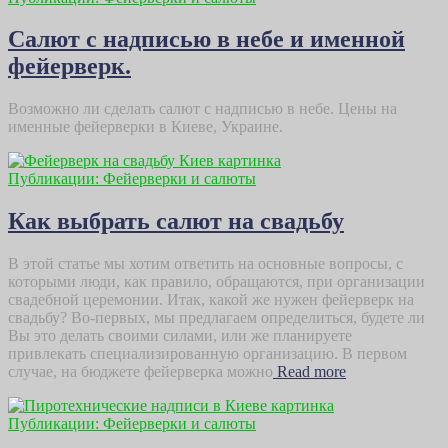
Салют с надписью в небе и именной
фейерверк.
Возможно ли сделать салют с надписью в небе. Цены на
именные фейерверки в Киеве, Украине.
Публикации: Фейерверки и салюты
Как выбрать салют на свадьбу
В этой статье мы хотим ответить на основные вопросы, с
которыми люди, как правило, обращаются, при организации
свадебной церемонии. Итак, какой же нужен фейерверк на
свадьбу? Во-первых, мы предлагаем определиться, будете ли
Вы это делать своими силами, или же планируете
привлекать специализированную организацию. В первом
случае, на бюджете фейерверка можно
Read more
Публикации: Фейерверки и салюты