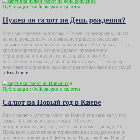
Публикации: Фейерверки и салюты
Нужен ли салют на День рождения?
Если вы задаётесь вопросом: «Нужен ли фейерверк, салют
на день рождение?», то позвольте привести несколько
аргументов, для положительного ответа. Во-первых, — это
красивое зрелище, которое украсит праздничное
мероприятие и понравится, как правило, всем без
исключения, от мала до велика. Во-вторых, — фейерверк
подымает настроение, вызывает радостные эмоции у людей
и
Read more
Публикации: Фейерверки и салюты
Салют на Новый год в Киеве
Ещё с нашего детства салют на Новый год вызывал у нас
самые тёплые чувства и эмоции. Мы все с
нетерпением ждали, когда же часы пробьют двенадцать.
Президент закончит свое торжественное поздравление и
прогремит новогодний фейерверк. Ведь какой же Новый