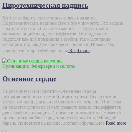
Пиротехническая надпись
Хотите добавить «изюминку» в ваш праздник.
Пиротехнические надписи Вам в этом помогут. Это весьма
яркий, интересный и самое главное — эффектный и
запоминающийся вид спецэффектов. Они идеально
подходят как для признания в любви, так и для таких
мероприятий, как День рождения, юбилей, Новый Год,
корпоратив и др. ℹ️ Фейерверк на
Read more
Публикации: Фейерверки и салюты
Огненное сердце
Пиротехнический логотип «Огненные сердца» —
потрясающий вид наземной пиротехники. Перед ним не
устоит ни одна девушка независимо от возраста. При этом
он является одним из самых романтических спецэффектов
для свадьб и годовщин. И идеально подходит для момента
признания в любви. Представьте себе картину. Молодой
парень становится на колено, достает обручальное
Read more