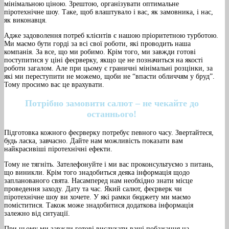
мінімальною ціною. Зрештою, організувати оптимальне
піротехнічне шоу. Таке, щоб влаштувало і вас, як замовника, і нас,
як виконавця.
Адже задоволення потреб клієнтів є нашою пріоритетною турботою.
Ми маємо бути горді за всі свої роботи, які проводить наша
компанія. За все, що ми робимо. Крім того, ми завжди готові
поступитися у ціні феєрверку, якщо це не позначиться на якості
роботи загалом. Але при цьому є граничні мінімальні розцінки, за
які ми переступити не можемо, щоби не “впасти обличчям у бруд”.
Тому просимо вас це врахувати.
Потрібно замовити салют – не чекайте до
останнього!
Підготовка кожного феєрверку потребує певного часу. Звертайтеся,
будь ласка, завчасно. Дайте нам можливість показати вам
найкрасивіші піротехнічні ефекти.
Тому не тягніть. Зателефонуйте і ми вас проконсультуємо з питань,
що виникли. Крім того знадобиться деяка інформація щодо
запланованого свята. Насамперед нам необхідно знати місце
проведення заходу. Дату та час. Який салют, феєрверк чи
піротехнічне шоу ви хочете. У які рамки бюджету ми маємо
поміститися. Також може знадобитися додаткова інформація
залежно від ситуації.
При цьому ми завжди готові вислухати ваші побажання на