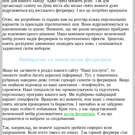
шоу для вашого заходу. Адже свята бувають різні. Так для
організації салюту на День міста або міське свято вимоги дуже
відрізняються від весільного феєрверку. І все це потрібно врахувати.
Отже, ми розробимо та надамо вам на розгляд кілька персональних
варіантів та прикладів піротехнічних шоу. Вони відрізнятимуться за
наповненням та ціною. Впевнені, що ми разом неодмінно прийдемо
до взаємовигідного рішення. Наша компанія пропонує величезний
вибір різних видів феєрверків та піротехнічних ефектів. Зрештою,
навіть досвідчені замовники знаходять щось нове, і залишаються
задоволені своїм вибором.
Вибираємо та замовляємо феєрверки.
Якщо ви заглянете в розділ нашого сайту “Наші послуги”, то
зможете знайти багато корисної інформації. Тут, у тематичних
рубриках наведено деякі готові сценарії салютів та феєрверків. Якщо
не знайшли відповіді на ваші запитання – телефонуйте, не
соромтеся. Наші спеціалісти вас проконсультують та підготують
персональну програму вашого шоу. Ми підберемо найкращий
варіант спецефектів. Врахуємо всі моменти, пов’язані з тематикою
свята, місцем проведення та бюджетом. І звичайно ж не забудемо
про ваші особисті побажання. Крім того, у нас представлений
величезний вибір різноманітних
видів феєрверків
. Є на що
подивитися та вибрати за сподобанням.
Так, наприклад, ви можете задумати зробити сюрприз всім
запрошеним. Коли ніхто такого не очікує. Так гарний феєрверк стає