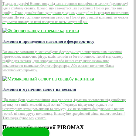
Традиція зустрічі Нового року під залпи гарного новорічного салюту (феєрверку)
йде в глибину століть. Цікаво, що вважається, як зустрінеш Новий рік, так він і
пройде. Отже, давайте його зустрічати у гарному настрої та із зарядом позитивних
емоцій. До того ж, якщо замовити салют на Новий рік у нашій компанії, то можна
отримати знижку на наші послуги на весь наступний рік.
Замовити проведення наземного феєрверк-шоу
Ви можете замовити у нас незабутнє феєрверк-шоу з використанням наземної
піротехніки, палаючих фігур, коліс, млинів та багато іншого. Такий вид салюту
підійде для весілля, дня народження або інших свят, якщо неможливе
використання великокаліберного феєрверку. Або ж стати початком більш
масштабного піро-шоу.
Замовити музичний салют на весілля
Що може бути романтичнішим, ніж уявлення, ідеально поставлене під улюблену
музику на вашій головній події життя? Феєрверк під музику додасть тих
неповторних ноток романтики та гламуру, які не залишать байдужими ні ваших
гостей, ні вашу другу половинку. Влаштуйте грандіозний фінал вашого весілля!
Така подія буває раз у житті.
Презентація компанії PIROMAX
Перейти до розділу