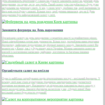
Діти обожнюють піротехніку! І якщо ви думаєте замовити салют на дитячий День
народження, то гадаю, це те, що треба. Такий салют усім сподобається і буде дуже
актуальним на дитячому святі. А ми, у свою чергу, зробимо так, щоб іменинник та
його юні гості були у захваті. Більше того, щоб дитина пишалася, що на її День
народження був найкрасивіший салют у світі.
Замовити феєрверк на День народження
Організація салюту на день народження з гарантією якості за прийнятною ціною.
Наші співробітники готові вам допомогти. Більш того, розроблена нами програма
феєрверку, найкраще підходитиме під формат вашого заходу. Замовити салют Ви
можете як у Києві, так і у будь-якому місті України. Можна замовити салют на
ювілей із вогненними написами, цифрами, логотипом та багатьма іншими
ефектами.
Організувати салют на весілля
Один із найбільш затребуваних видів піротехнічних послуг - весільний феєрверк. У
всьому світі вже стало культурною традицією завершувати такі урочистості
яскравим вогняним шоу. Насамперед це підкреслює важливість цього заходу у
житті молодої пари. Замовте феєрверк на весілля у нас, і будьте певні! Ваш
весільний салют буде просто чудовий!