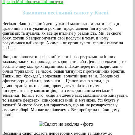
Професійні піротехнічні послуги
Замовити весільний салют у Києві.
Весілля. Ваш головний день у житті мають запам’ятати все! До
цього дня ви готувалися роками, представляли його у своїх
фантазіях та думали, як все це втілити у реальність. Ми, зі свого
боку, хотіли б запропонувати свої послуги в тому, в чому
розуміємося найкраще. А саме – як організувати гарний салют на
весілля.
Якщо порівнювати весільний салют із феєрверками на інших
заходах, таких, наприклад, як корпоратив або День народження, то
весільне шоу має деякі відмінності. Насамперед це використання
більш “тривалих” за часом, більш тягнучих піротехнічних ефектів.
Таких, як: “брокада”, водоспади, золотий дощ та ін. Поодинокі
ефекти: серця, кільця, ромашки… Це пов’язано з тим, що
демонстрація, як правило, проводиться під класичну
інструментальну композицію, чи з використанням весільної
тематики. Більше того, якщо ви хочете всіх максимально здивувати,
то замовте феєрверк, синхронізований із музикою. Усі будуть у
захваті! Зі свого боку, ми гарантуємо, що ви не розчаруєтеся у
своєму виборі. Ми вас не підведемо. Все пройде на найвищому
рівні!
Весільний салют додасть неповторних емоцій та гламуру до