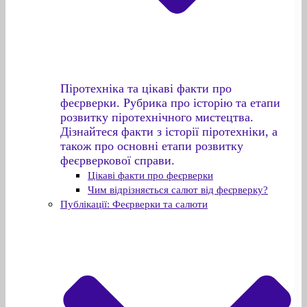
Піротехніка та цікаві факти про
феєрверки. Рубрика про історію та етапи
розвитку піротехнічного мистецтва.
Дізнайтеся факти з історії піротехніки, а
також про основні етапи розвитку
феєрверкової справи.
Цікаві факти про феєрверки
Чим відрізняється салют від феєрверку?
Публікації: Феєрверки та салюти