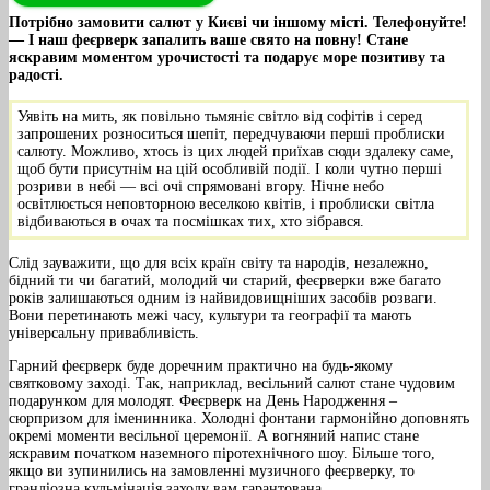
Потрібно замовити салют у Києві чи іншому місті. Телефонуйте!
— І наш феєрверк запалить ваше свято на повну! Стане
яскравим моментом урочистості та подарує море позитиву та
радості.
Уявіть на мить, як повільно тьмяніє світло від софітів і серед
запрошених розноситься шепіт, передчуваючи перші проблиски
салюту. Можливо, хтось із цих людей приїхав сюди здалеку саме,
щоб бути присутнім на цій особливій події. І коли чутно перші
розриви в небі — всі очі спрямовані вгору. Нічне небо
освітлюється неповторною веселкою квітів, і проблиски світла
відбиваються в очах та посмішках тих, хто зібрався.
Слід зауважити, що для всіх країн світу та народів, незалежно,
бідний ти чи багатий, молодий чи старий, феєрверки вже багато
років залишаються одним із найвидовищніших засобів розваги.
Вони перетинають межі часу, культури та географії та мають
універсальну привабливість.
Гарний феєрверк буде доречним практично на будь-якому
святковому заході. Так, наприклад, весільний салют стане чудовим
подарунком для молодят. Феєрверк на День Народження –
сюрпризом для іменинника. Холодні фонтани гармонійно доповнять
окремі моменти весільної церемонії. А вогняний напис стане
яскравим початком наземного піротехнічного шоу. Більше того,
якщо ви зупинились на замовленні музичного феєрверку, то
грандіозна кульмінація заходу вам гарантована.