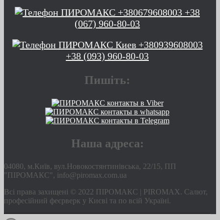
+38
(067) 960-80-03
+38 (093) 960-80-03
Пишіть:
Наша адреса:
04080, м.Київ, вул.Новокостянтинівська, 22/15, ПП
"ПІРОМАКС", info@piromax.com.ua
Всі права захищені © 2022 ПІРОМАКС | PIROMAX. Салют,
професійний феєрверк у Києві та по всій Україні.