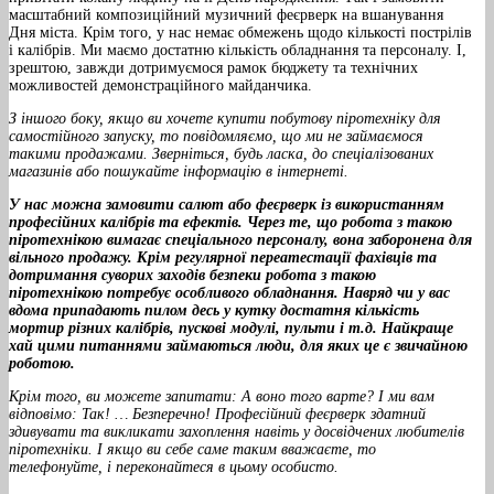
масштабний композиційний музичний феєрверк на вшанування
Дня міста. Крім того, у нас немає обмежень щодо кількості пострілів
і калібрів. Ми маємо достатню кількість обладнання та персоналу. І,
зрештою, завжди дотримуємося рамок бюджету та технічних
можливостей демонстраційного майданчика.
З іншого боку, якщо ви хочете купити побутову піротехніку для
самостійного запуску, то повідомляємо, що ми не займаємося
такими продажами. Зверніться, будь ласка, до спеціалізованих
магазинів або пошукайте інформацію в інтернеті.
У нас можна замовити салют або феєрверк із використанням
професійних калібрів та ефектів. Через те, що робота з такою
піротехнікою вимагає спеціального персоналу, вона заборонена для
вільного продажу. Крім регулярної переатестації фахівців та
дотримання суворих заходів безпеки робота з такою
піротехнікою потребує особливого обладнання. Навряд чи у вас
вдома припадають пилом десь у кутку достатня кількість
мортир різних калібрів, пускові модулі, пульти і т.д. Найкраще
хай цими питаннями займаються люди, для яких це є звичайною
роботою.
Крім того, ви можете запитати: А воно того варте? І ми вам
відповімо: Так! … Безперечно! Професійний феєрверк здатний
здивувати та викликати захоплення навіть у досвідчених любителів
піротехніки. І якщо ви себе саме таким вважаєте, то
телефонуйте, і переконайтеся в цьому особисто.