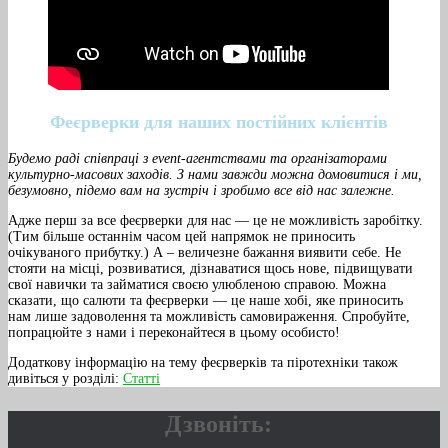
Феєрверки для наших постійних клієнтів
Будемо раді співпраці з event-агентствами та організаторами
культурно-масових заходів. З нами завжди можна домовитися і ми,
безумовно, підемо вам на зустріч і зробимо все від нас залежне.
Адже перш за все феєрверки для нас — це не можливість заробітку.
(Тим більше останнім часом цей напрямок не приносить
очікуваного прибутку.) А – величезне бажання виявити себе. Не
стояти на місці, розвиватися, дізнаватися щось нове, підвищувати
свої навички та займатися своєю улюбленою справою. Можна
сказати, що салюти та феєрверки — це наше хобі, яке приносить
нам лише задоволення та можливість самовираження. Спробуйте,
попрацюйте з нами і переконайтеся в цьому особисто!
Додаткову інформацію на тему феєрверків та піротехніки також
дивіться у розділі:
Статті
Дзвоніть: