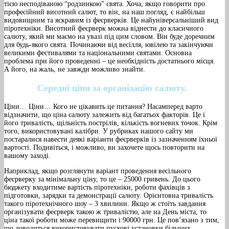
тією несподіваною “родзинкою” свята. Хоча, якщо говорити про
професійний висотний салют, то він, на наш погляд, є найбільш
видовищним та яскравим із феєрверків. Це найуніверсальніший вид
піротехніки. Висотний феєрверк можна віднести до класичного
салюту, який ми маємо на увазі під цим словом. Він буде доречним
для будь-якого свята. Починаючи від весілля, ювілею та закінчуючи
великими фестивалями та національними святами. Основна
проблема при його проведенні – це необхідність достатнього місця.
А його, на жаль, не завжди можливо знайти.
Середні ціни за організацію салюту.
Ціни… Ціни… Кого не цікавить це питання? Насамперед варто
відзначити, що ціна салюту залежить від багатьох факторів. Це і
його тривалість, щільність пострілів, кількість вогневих точок. Крім
того, використовувані калібри. У рубриках нашого сайту ми
постаралися навести деякі варіанти феєрверків із зазначенням їхньої
вартості. Подивіться, і можливо, ви захочете щось повторити на
вашому заході.
Наприклад, якщо розглянути варіант проведення весільного
феєрверку за мінімальну ціну, то це – 25000 гривень. До цього
бюджету входитиме вартість піротехніки, роботи фахівців з
підготовки, зарядки та демонстрації салюту. Орієнтовна тривалість
такого піротехнічного шоу – 3 хвилини. Якщо ж стоїть завдання
організувати феєрверк такою ж тривалістю, але на День міста, то
ціна такої роботи може перевищити і 90000 грн. Це пов’язано з тим,
що доводиться використовувати пускові установки більших