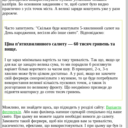
калібрів. Бо основним завданням є те, щоб салют було видно
практично з усіх точок міста. А великі заряди коштують уже у рази
дорожче.
Часто запитують: “Скільки буде коштувати 5-хвилинний салют на
День народження, весілля або інше свято”. Відповідаємо:
Ціна п’ятихвилинного салюту — 60 тисяч гривень та
вище.
І це зараз мінімальна вартість за таку тривалість. Так що, якщо це
для вас це занадто велика сума, то ми порадили б розглянути
варіант більш короткого за часом шоу. В принципі, 2-х, 3-х
хвилин може бути цілком достатньо. А у разі, якщо ви захочете
свій феєрверк синхронізувати з музикою, то це буде потребувати
використання великої кількість пускових точок, а також їх
розгортання по великому фронту. Що неодмінно призведе до
підняття кошторису до сотен тисяч гривень.
Можливо, ви знайдете щось, що підходить у розділі сайту:
Варіанти
феєрверків
. Або наш фахівець напише сценарій спеціально під ваше
свято. При цьому ви можете задати необхідні вимоги до салюту.
Замовити такий феєрверк, щоб він підходив вам за тривалістю,
насиченістю, ефектами, що використовуються. І при цьому ще був із