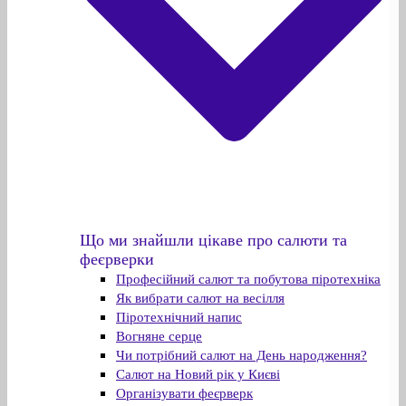
Що ми знайшли цікаве про салюти та
феєрверки
Професійний салют та побутова піротехніка
Як вибрати салют на весілля
Піротехнічний напис
Вогняне серце
Чи потрібний салют на День народження?
Салют на Новий рік у Києві
Організувати феєрверк