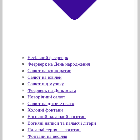
Весільний феєрверк
Феєрверк на День народження
Салют на корпоратив
Салют на ювілей
Салют під музику
Феєрверк на День міста
Новорічний салют
Салют на дитяче свято
Холодні фонтани
Вогняний палаючий логотип
Вогняні написи та палаючі літери
Палаючі серця — логотип
Фонтани на весілля