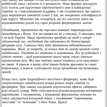
майбутній захід і втілити їх у реальність. Наші фахівці докладуть
усіх зусиль для підготовки піротехнічного шоу в найкоротші
терміни та з максимальною віддачею. І ми сподіваємося, що одного
разу вирішивши замовити салют у нас, ви неодмінно зателефонуєте
нам вдруге. Можливо так складеться, що всі наступні свята ми
відзначатимемо разом під гарні розриви феєрверкових залпів.
Обладнання, піротехніка та персонал компанії територіально
знаходяться у Києві. Але ми працюємо як у столиці, її околицях, так
і по всій Україні. Наші піротехніки приїдуть на захід у суворо
обумовлений час, необхідний для підготовки до демонстрації
феєрверк-шоу. З нашого боку буде призначено відповідального
керівника. Який, за потреби, за кілька днів до заходу проведе огляд
майданчика. Узгодить всі моменти із замовником. Все це робиться з
однією метою – щоб результатом нашої праці стало ідеальне
піротехнічне шоу. Яке має надовго запам’ятатись усім присутнім
на святі. А також в якому обов’язково будуть враховані всі ваші
побажання, а також особливості місця проведення та тематика
заходу.
Більш того, крім традиційного висотного феєрверку, нами буде
запропоновано скомбінувати кілька різних видів салютів та
феєрверків. При такому поєднанні піротехнічні ефекти займають
всю область огляду. Небо освітлюється різнокольоровими вогняними
картинками. І насамкінець, з яскравими фінальними залпами на
землі запалюється вітальний напис з палаючими “павичевими
хвостами” та “млинами” з обох боків. Краса!