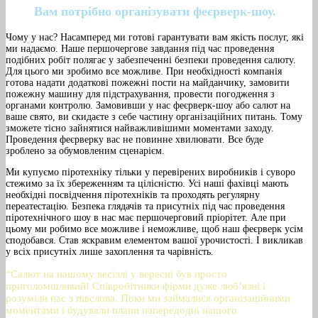
Вам потрібно організувати феєрверк-шоу.
Чому у нас? Насамперед ми готові гарантувати вам якість послуг, які
ми надаємо. Наше першочергове завдання під час проведення
подібних робіт полягає у забезпеченні безпеки проведення салюту.
Для цього ми зробимо все можливе. При необхідності компанія
готова надати додаткові пожежні пости на майданчику, замовити
пожежну машину для підстрахування, провести погодження з
органами контролю. Замовивши у нас феєрверк-шоу або салют на
ваше свято, ви скидаєте з себе частину організаційних питань. Тому
зможете тісно зайнятися найважливішими моментами заходу.
Проведення феєрверку вас не повинне хвилювати. Все буде
зроблено за обумовленим сценарієм.
Ми купуємо піротехніку тільки у перевірених виробників і суворо
стежимо за їх збереженням та цілісністю. Усі наші фахівці мають
необхідні посвідчення піротехніків та проходять регулярну
переатестацію. Безпека глядачів та присутніх під час проведення
піротехнічного шоу в нас має першочерговий пріорітет. Але при
цьому ми робимо все можливе і неможливе, щоб наш феєрверк усім
сподобався. Став яскравим елементом вашої урочистості. І викликав
у всіх присутніх лише захоплення та чарівність.
“Салют на нашому весіллі у вересні був просто
приголомшливий! Співробітники фірми дуже люб’язні і
розуміли нас з півслова. Поки ми займалися організаційними
моментами і будували плани напередодні нашого