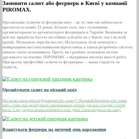
Замовити салют або феєрверк в Києві у компанії
PIROMAX.
Організація салютів та феєрверк-шоу – це те, чим ми займаємося
протягом останніх 11 років. Більше того, ми є головними
організаторами та організатором феєрверків в Україні. Компанія за
цей час придбала багато постійних клієнтів як у Києві, так і по всій
країні. Збільшила перелік послуг. Налагодила тісні контакти з
найкращими постачальниками піротехніки, а також розробила систему
знижок своїм замовникам. Проте, як і раніше, основною метою
дружнього колективу ПІРОМАКС є підтримка високої якості робіт.
При цьому професійні салюти та феєрверки — наша гордість та
гідність.
Організувати салют на міський захід
Які міські свята зараз відбуваються без салюту? Яскравий феєрверк осяє темне
небо і стане тією незабутньою завершальною ноткою для всіх городян і гостей
міста. А яку радість можна побачити в очах дітей. Свято видалося на славу!
Влаштувати феєрверк на дитячий день народження