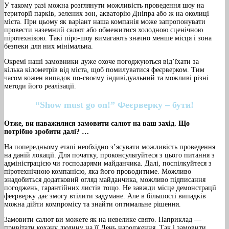
У такому разі можна розглянути можливість проведення шоу на
території парків, зелених зон, акваторію Дніпра або ж на околиці
міста. При цьому як варіант наша компанія може запропонувати
провести наземний салют або обмежитися холодною сценічною
піротехнікою. Такі піро-шоу вимагають значно менше місця і зона
безпеки для них мінімальна.
Окремі наші замовники дуже охоче погоджуються від’їхати за
кілька кілометрів від міста, щоб помилуватися феєрверком. Тим
часом кожен випадок по-своєму індивідуальний та можливі різні
методи його реалізації.
“Show must go on!” Феєрверку – бути!
Отже, ви наважилися замовити салют на ваш захід. Що
потрібно зробити далі? …
На попередньому етапі необхідно з’ясувати можливість проведення
на даній локації. Для початку, проконсультуйтеся з цього питання з
адміністрацією чи господарями майданчика. Далі, поспілкуйтеся з
піротехнічною компанією, яка його проводитиме. Можливо
знадобиться додатковий огляд майданчика, можливо підписання
погоджень, гарантійних листів тощо. Не завжди місце демонстрації
феєрверку дає змогу втілити задумане. Але в більшості випадків
можна дійти компромісу та знайти оптимальне рішення.
Замовити салют ви можете як на невелике свято. Наприклад —
привітати кохану людину на її День народження. Так і замовити