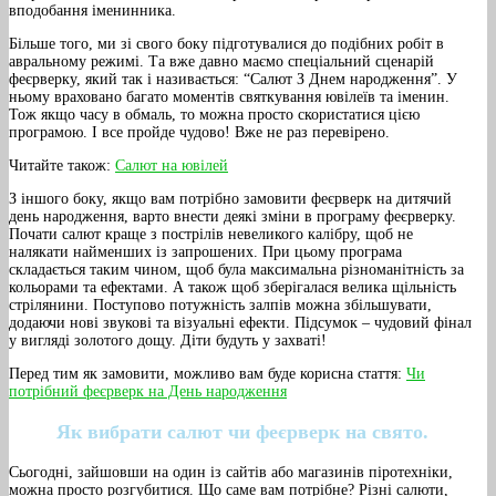
вподобання іменинника.
Більше того, ми зі свого боку підготувалися до подібних робіт в
авральному режимі. Та вже давно маємо спеціальний сценарій
феєрверку, який так і називається: “Салют З Днем народження”. У
ньому враховано багато моментів святкування ювілеїв та іменин.
Тож якщо часу в обмаль, то можна просто скористатися цією
програмою. І все пройде чудово! Вже не раз перевірено.
Читайте також:
Салют на ювілей
З іншого боку, якщо вам потрібно замовити феєрверк на дитячий
день народження, варто внести деякі зміни в програму феєрверку.
Почати салют краще з пострілів невеликого калібру, щоб не
налякати найменших із запрошених. При цьому програма
складається таким чином, щоб була максимальна різноманітність за
кольорами та ефектами. А також щоб зберігалася велика щільність
стрілянини. Поступово потужність залпів можна збільшувати,
додаючи нові звукові та візуальні ефекти. Підсумок – чудовий фінал
у вигляді золотого дощу. Діти будуть у захваті!
Перед тим як замовити, можливо вам буде корисна стаття:
Чи
потрібний феєрверк на День народження
Як вибрати салют чи феєрверк на свято.
Сьогодні, зайшовши на один із сайтів або магазинів піротехніки,
можна просто розгубитися. Що саме вам потрібне? Різні салюти,