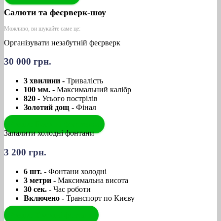
Салюти та феєрверк-шоу
Можливо, ви шукайте саме це:
Організувати незабутній феєрверк
30 000 грн.
3 хвилини -
Тривалість
100 мм. -
Максимальний калібр
820 -
Усього пострілів
Золотий дощ -
Фінал
Розділ: Висотні феєрверки
Запалити холодні фонтани
3 200 грн.
6 шт. -
Фонтани холодні
3 метри -
Максимальна висота
30 сек. -
Час роботи
Включено -
Транспорт по Києву
Розділ: Холодні фонтани