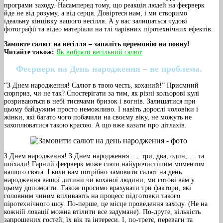
програми заходу. Насамперед тому, що реакція людей на феєрверк
йде не від розуму, а від серця. Довіртеся нам, і ми створимо
ідеальну кінцівку вашого весілля. А у вас залишаться чудові
фотографії та відео матеріали на тлі чарівних піротехнічних ефектів.
Замовте салют на весілля – запаліть церемонію на повну!
Читайте також:
Як вибрати весільний салют
Феєрверк на День народження – не проблема.
“З Днем народження! Салют в твою честь, коханий!” Приємний
сюрприз, чи не так? Спостерігати за тим, як різні кольорові кулі
розриваються в небі тисячами бризок і вогнів. Залишатися при
цьому байдужим просто неможливо. І навіть дорослі чоловіки і
жінки, які багато чого побачили на своєму віку, не можуть не
захоплюватися такою красою. А що вже казати про дітлахів.
З Днем народження! З Днем народження …. три, два, один, … та
поїхали! Гарний феєрверк може стати найурочистішим моментом
вашого свята. І коли вам потрібно замовити салют на день
народження вашої дитини чи коханої людини, ми готові вам у
цьому допомогти. Також просимо врахувати три фактори, які
головним чином впливають на процесс підготовки такого
піротехнічного шоу. По-перше, це місце проведення заходу. (Не на
кожній локації можна втілити все задумане). По-друге, кількість
запрошених гостей, їх вік та інтереси. І, по-третє, переваги та