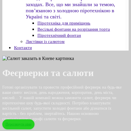
заходах. Все, що ми знайшли за темою,
пов’язаною з холодною піротехнікою в
Україні та світі.
Піротехніка для приміщень
Весільні фонтани на розрізання торта
Піротехнічний фонтан
Листівки із салютом
Контакти
Феєрверки та cалюти
Готові організувати та провести професійний феєрверк на будь-яке
ваше свято: весілля, день народження, корпоратив, день міста,
ювілей... У нашій компанії можна замовити салют, феєрверк чи
піротехнічне шоу будь-якої складності. Потрібно влаштувати
весільний салют, запустити холодні фонтани або дізнатися їх
вартість - без проблем, звертайтесь. Нашою основною
спеціалізацією є профі салюти та феєрверки.
Переглянути ціни