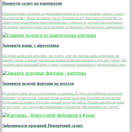
Провести салют на корпоратив
Наша компанія з великим задоволенням візьметься за організацію гарного салюту
на корпоратив у Києві чи іншому місці. Починаючи від невеликого феєрверку та
закінчуючи масштабним піротехнічним шоу з повною музичною синхронізацією.
Ви можете замовити салют на корпоратив та приємно здивувати всіх запрошених.
Замовити напис з піротехніки
Вогненні написи або логотипи, що горять, стануть оригінальним сюрпризом на
вашому святі. З їхньою допомогою можна привітати ювіляра з круглою датою, або
зробити такий вітальний напис одним з елементів масштабного піротехнічного шоу.
Замовити холодні фонтани на весілля
Прикрасьте ваше весілля яскравими вогниками. Підкресліть найбільш хвилюючі
моменти урочистостей. Замовте встановлення холодних фонтанів на церемонію
розрізання весільного торта або перший молодий танець. Можна використовувати
як на вулиці, так і всередині приміщення в безпосередній близькості від людей.
Забронювати красивий Новорічний салют