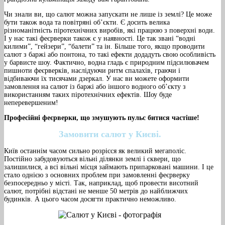
Чи знали ви, що салют можна запускати не лише із землі? Це може
бути також вода та повітряні об’єкти. Є досить велика
різноманітність піротехнічних виробів, які працюю з поверхні води.
І у нас такі феєрверки також є у наявності. Це так звані “водні
килими”, “гейзери”, “балети” та ін. Більше того, якщо проводити
салют з баржі або понтона, то такі ефекти додадуть свою особливість
у барвисте шоу. Фактично, водна гладь є природним підсилювачем
пишноти феєрверків, наслідуючи ритм спалахів, граючи і
відбиваючи їх тисячами дзеркал. У нас ви можете оформити
замовлення на салют із баржі або іншого водного об’єкту з
використанням таких піротехнічних ефектів. Шоу буде
неперевершеним!
Професійні феєрверки, що змушують пульс битися частіше!
Замовити салют у Києві.
Київ останнім часом сильно розрісся як великий мегаполіс.
Постійно забудовуються вільні ділянки землі і сквери, що
залишилися, а всі вільні місця займають припарковані машини. І це
стало однією з основних проблем при замовленні феєрверку
безпосередньо у місті. Так, наприклад, щоб провести висотний
салют, потрібні відстані не менше 50 метрів до найближчих
будинків. А цього часом досягти практично неможливо.