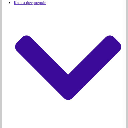
Класи феєрверків