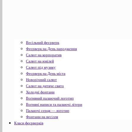
Весільний феєрверк
Феєрверк на День народження
Салют на корпоратив
Салют на ювілей
Салют під музику
Феєрверк на День міста
Новорічний салют
Салют на дитяче свято
Холодні фонтани
Вогняний палаючий логотип
Вогняні написи та палаючі літери
Палаючі серця — логотип
Фонтани на весілля
Класи феєрверків