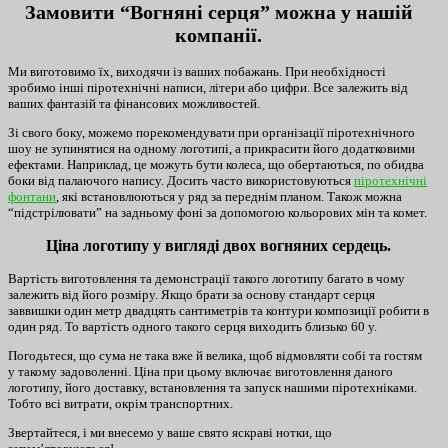
Замовити “Вогняні серця” можна у нашій
компанії.
Ми виготовимо їх, виходячи із ваших побажань. При необхідності
зробимо інші піротехнічні написи, літери або цифри. Все залежить від
ваших фантазій та фінансових можливостей.
Зі свого боку, можемо порекомендувати при організації піротехнічного
шоу не зупинятися на одному логотипі, а прикрасити його додатковими
ефектами. Наприклад, це можуть бути колеса, що обертаються, по обидва
боки від палаючого напису. Досить часто використовуються
піротехнічні
фонтани
, які встановлюються у ряд за переднім планом. Також можна
“підстрілювати” на задньому фоні за допомогою кольорових мін та комет.
Ціна логотипу у вигляді двох вогняних сердець.
Вартість виготовлення та демонстрації такого логотипу багато в чому
залежить від його розміру. Якщо брати за основу стандарт серця
заввишки один метр двадцять сантиметрів та контури композиції робити в
один ряд. То вартість одного такого серця виходить близько 60 у.
Погодьтеся, що сума не така вже й велика, щоб відмовляти собі та гостям
у такому задоволенні. Ціна при цьому включає виготовлення даного
логотипу, його доставку, встановлення та запуск нашими піротехніками.
Тобто всі витрати, окрім транспортних.
Звертайтеся, і ми внесемо у ваше свято яскраві нотки, що