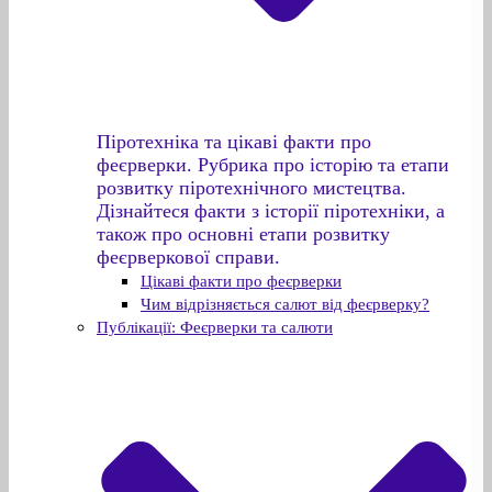
Піротехніка та цікаві факти про
феєрверки. Рубрика про історію та етапи
розвитку піротехнічного мистецтва.
Дізнайтеся факти з історії піротехніки, а
також про основні етапи розвитку
феєрверкової справи.
Цікаві факти про феєрверки
Чим відрізняється салют від феєрверку?
Публікації: Феєрверки та салюти