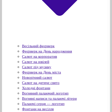
Весільний феєрверк
Феєрверк на День народження
Салют на корпоратив
Салют на ювілей
Салют під музику
Феєрверк на День міста
Новорічний салют
Салют на дитяче свято
Холодні фонтани
Вогняний палаючий логотип
Вогняні написи та палаючі літери
Палаючі серця — логотип
Фонтани на весілля