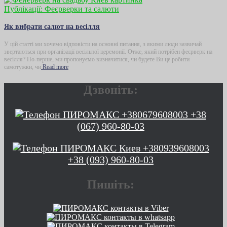
Публікації: Феєрверки та салюти
Як вибрати салют на весілля
У цій статті ми хочемо відповісти на основні питання, з якими люди зазвичай
звертаються при організації весільної церемонії. Отже, який потрібен феєрверк на
весілля? По-перше, ми пропонуємо визначитися, чи будете Ви це робити
самотужки, чи
Read more
Дзвоніть:
+38
(067) 960-80-03
+38 (093) 960-80-03
Пишіть: