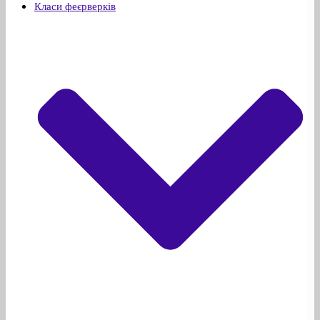
Класи феєрверків