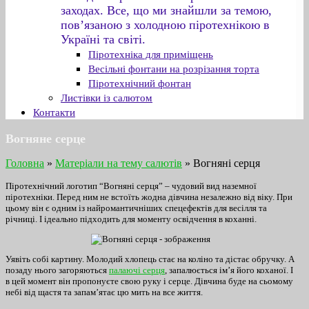
заходах. Все, що ми знайшли за темою,
пов’язаною з холодною піротехнікою в
Україні та світі.
Піротехніка для приміщень
Весільні фонтани на розрізання торта
Піротехнічний фонтан
Листівки із салютом
Контакти
Вогняне серце
Головна
»
Матеріали на тему салютів
»
Вогняні серця
Піротехнічний логотип “Вогняні серця” – чудовий вид наземної
піротехніки. Перед ним не встоїть жодна дівчина незалежно від віку. При
цьому він є одним із найромантичніших спецефектів для весілля та
річниці. І ідеально підходить для моменту освідчення в коханні.
Уявіть собі картину. Молодий хлопець стає на коліно та дістає обручку. А
позаду нього загоряються
палаючі серця
, запалюється ім’я його коханої. І
в цей момент він пропонуєте свою руку і серце. Дівчина буде на сьомому
небі від щастя та запам’ятає цю мить на все життя.