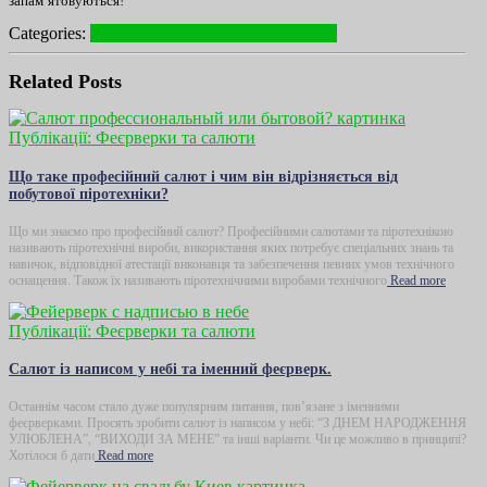
запам’ятовуються!
Categories:
Публікації: Феєрверки та салюти
Related Posts
Публікації: Феєрверки та салюти
Що таке професійний салют і чим він відрізняється від
побутової піротехніки?
Що ми знаємо про професійний салют? Професійними салютами та піротехнікою
називають піротехнічні вироби, використання яких потребує спеціальних знань та
навичок, відповідної атестації виконавця та забезпечення певних умов технічного
оснащення. Також їх називають піротехнічними виробами технічного
Read more
Публікації: Феєрверки та салюти
Салют із написом у небі та іменний феєрверк.
Останнім часом стало дуже популярним питання, пов’язане з іменними
феєрверками. Просять зробити салют із написом у небі: “З ДНЕМ НАРОДЖЕННЯ
УЛЮБЛЕНА”, “ВИХОДИ ЗА МЕНЕ” та інші варіанти. Чи це можливо в принципі?
Хотілося б дати
Read more