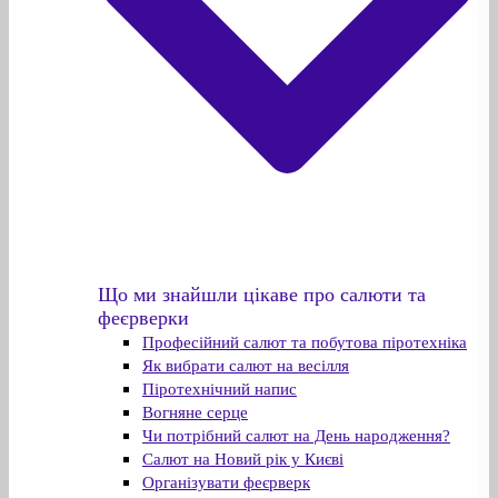
Що ми знайшли цікаве про салюти та
феєрверки
Професійний салют та побутова піротехніка
Як вибрати салют на весілля
Піротехнічний напис
Вогняне серце
Чи потрібний салют на День народження?
Салют на Новий рік у Києві
Організувати феєрверк