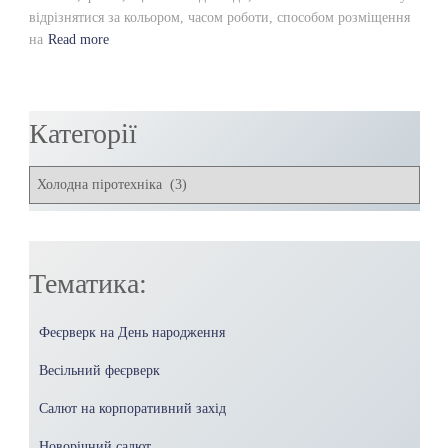
відрізнятися за кольором, часом роботи, способом розміщення
на
Read more
Категорії
К
а
т
е
г
Тематика:
о
р
і
Феєрверк на День народження
ї
Весільний феєрверк
Салют на корпоративний захід
Новорічний салют