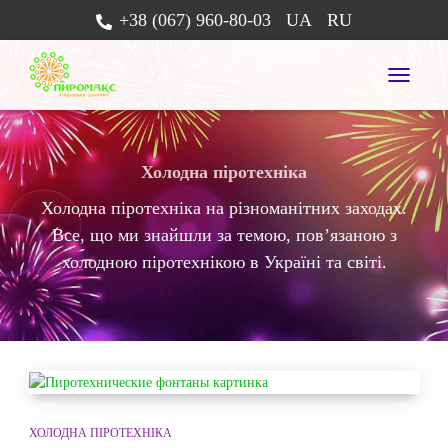
+38 (067) 960-80-03
UA
RU
TOGG
Холодна піротехніка
Холодна піротехніка на різноманітних заходах.
Все, що ми знайшли за темою, пов’язаною з
холодною піротехнікою в Україні та світі.
ХОЛОДНА ПІРОТЕХНІКА