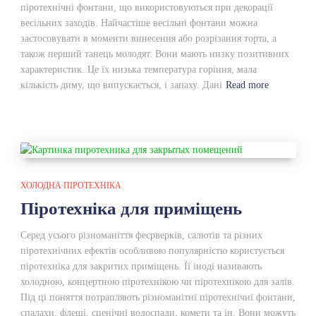
піротехнічні фонтани, що використовуються при декорації
весільних заходів. Найчастіше весільні фонтани можна
застосовувати в моменти винесення або розрізання торта, а
також перший танець молодят. Вони мають низку позитивних
характеристик. Це їх низька температура горіння, мала
кількість диму, що випускається, і запаху. Дані
Read more
ХОЛОДНА ПІРОТЕХНІКА
Піротехніка для приміщень
Серед усього різноманіття феєрверків, салютів та різних
піротехнічних ефектів особливою популярністю користується
піротехніка для закритих приміщень. Її іноді називають
холодною, концертною піротехнікою чи піротехнікою для залів.
Під ці поняття потрапляють різноманітні піротехнічні фонтани,
спалахи, флеші, сценічні водоспади, комети та ін. Вони можуть