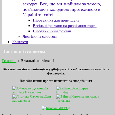
заходах. Все, що ми знайшли за темою,
пов’язаною з холодною піротехнікою в
Україні та світі.
Піротехніка для приміщень
Весільні фонтани на розрізання торта
Піротехнічний фонтан
Листівки із салютом
Контакти
Листівки із салютом
Головна
»
Вітальні листівки 1
Вітальні листівки з анімацією у gif-форматі із зображенням салютів та
феєрверків.
Для збільшення просто натисніть за вподобанням.