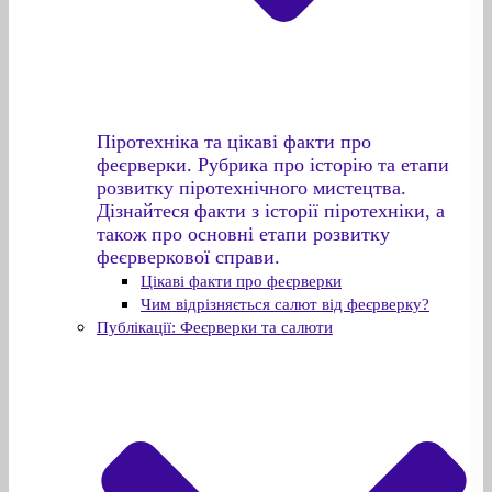
Піротехніка та цікаві факти про
феєрверки. Рубрика про історію та етапи
розвитку піротехнічного мистецтва.
Дізнайтеся факти з історії піротехніки, а
також про основні етапи розвитку
феєрверкової справи.
Цікаві факти про феєрверки
Чим відрізняється салют від феєрверку?
Публікації: Феєрверки та салюти