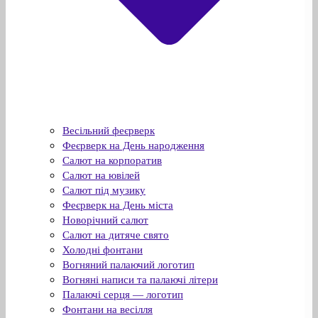
Весільний феєрверк
Феєрверк на День народження
Салют на корпоратив
Салют на ювілей
Салют під музику
Феєрверк на День міста
Новорічний салют
Салют на дитяче свято
Холодні фонтани
Вогняний палаючий логотип
Вогняні написи та палаючі літери
Палаючі серця — логотип
Фонтани на весілля