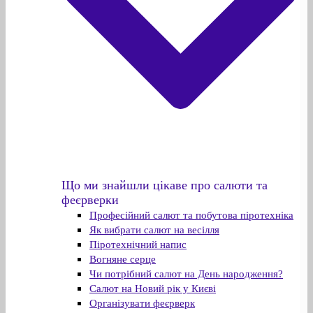
Що ми знайшли цікаве про салюти та
феєрверки
Професійний салют та побутова піротехніка
Як вибрати салют на весілля
Піротехнічний напис
Вогняне серце
Чи потрібний салют на День народження?
Салют на Новий рік у Києві
Організувати феєрверк