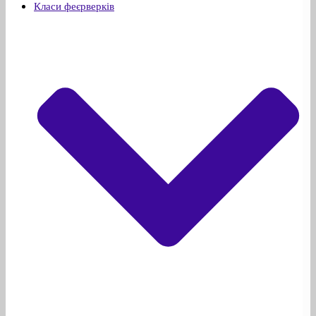
Класи феєрверків