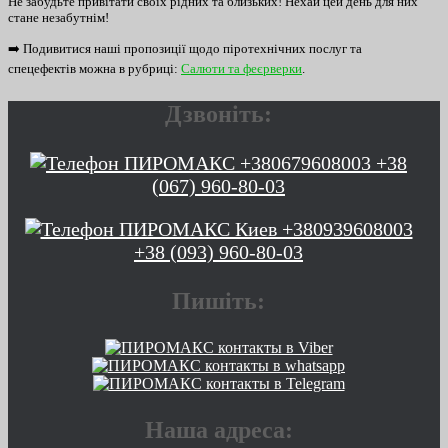
Не забудьте привітати своїх рідних та близьких! Нехай цей день для них
стане незабутнім!
➡️ Подивитися наші пропозиції щодо піротехнічних послуг та
спецефектів можна в рубриці:
Салюти та феєрверки
.
Дзвоніть:
+38
(067) 960-80-03
+38 (093) 960-80-03
Пишіть:
Наша адреса: