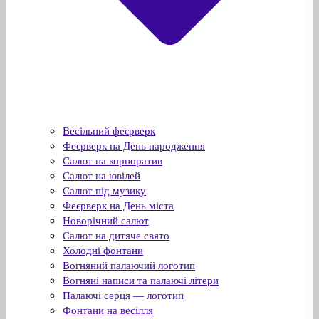
Весільний феєрверк
Феєрверк на День народження
Салют на корпоратив
Салют на ювілей
Салют під музику
Феєрверк на День міста
Новорічний салют
Салют на дитяче свято
Холодні фонтани
Вогняний палаючий логотип
Вогняні написи та палаючі літери
Палаючі серця — логотип
Фонтани на весілля