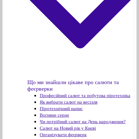
Що ми знайшли цікаве про салюти та
феєрверки
Професійний салют та побутова піротехніка
Як вибрати салют на весілля
Піротехнічний напис
Вогняне серце
Чи потрібний салют на День народження?
Салют на Новий рік у Києві
Організувати феєрверк