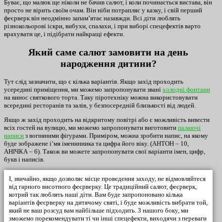
Буває, що малюк ще ніколи не бачив салют, і коли починається вистава, він
просто не вірить своїм очам. Він ніби потрапляє у казку, і свій перший
феєрверк він неодмінно запам’ятає назавжди. Всі діти люблять
різнокольорові іскри, вибухи, спалахи, і при виборі спецефектів варто
врахувати це, і підібрати найкращі ефекти.
Який саме салют замовити на день
народження дитини?
Тут слід зазначити, що є кілька варіантів. Якщо захід проходить
усередині приміщення, ми можемо запропонувати звані
холодні фонтани
на винос святкового торта. Таку піротехніку можна використовувати
всередині ресторанів та залів, у безпосередній близькості від людей.
Якщо ж захід проходить на відкритому повітрі або є можливість вивести
всіх гостей на вулицю, ми можемо запропонувати виготовити
палаючі
написи
з вогняними фігурами. Приміром, можна зробити напис, на якому
буде зображене і’мя іменинника та цифра його віку. (АНТОН – 10,
АНІЧКА – 6). Також ви можете запропонувати свої варіанти імен, цифр,
букв і написів.
І, звичайно, якщо дозволяє місце проведення заходу, не відмовляйтеся
від гарного висотного феєрверку. Це традиційний салют, феєрверк,
котрий так люблять наші діти. Вам буде запропоновано кілька
варіантів феєрверку на дитячому святі, і буде можливість вибрати той,
який не ваш розсуд вам найбільше підходить. З нашого боку, ми
зможемо порекомендувати ті чи інші спецефекти, виходячи з переваги