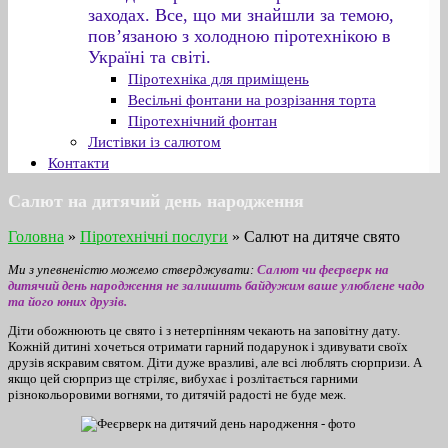
заходах. Все, що ми знайшли за темою,
пов’язаною з холодною піротехнікою в
Україні та світі.
Піротехніка для приміщень
Весільні фонтани на розрізання торта
Піротехнічний фонтан
Листівки із салютом
Контакти
Салют на дитячий день народження
Головна
»
Піротехнічні послуги
»
Салют на дитяче свято
Ми з упевненістю можемо стверджувати:
Салют чи феєрверк на
дитячий день народження не залишить байдужим ваше улюблене чадо
та його юних друзів.
Діти обожнюють це свято і з нетерпінням чекають на заповітну дату.
Кожній дитині хочеться отримати гарний подарунок і здивувати своїх
друзів яскравим святом. Діти дуже вразливі, але всі люблять сюрпризи. А
якщо цей сюрприз ще стріляє, вибухає і розлітається гарними
різнокольоровими вогнями, то дитячій радості не буде меж.