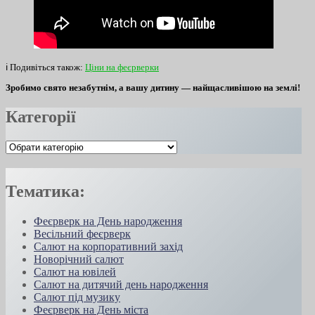
ℹ️ Подивіться також:
Ціни на феєрверки
Зробимо свято незабутнім, а вашу дитину — найщасливішою на землі!
Категорії
Категорії
Тематика:
Феєрверк на День народження
Весільний феєрверк
Салют на корпоративний захід
Новорічний салют
Салют на ювілей
Салют на дитячий день народження
Салют під музику
Феєрверк на День міста