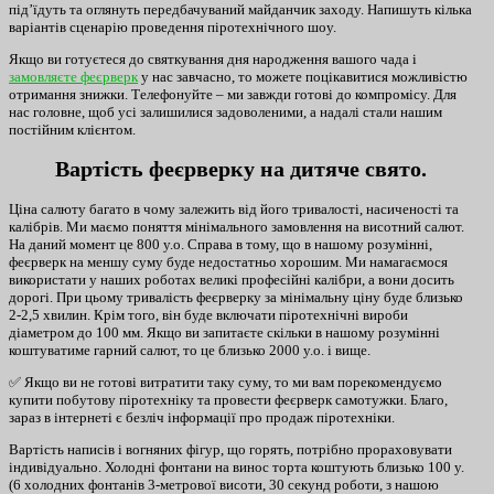
під’їдуть та оглянуть передбачуваний майданчик заходу. Напишуть кілька
варіантів сценарію проведення піротехнічного шоу.
Якщо ви готуєтеся до святкування дня народження вашого чада і
замовляєте феєрверк
у нас завчасно, то можете поцікавитися можливістю
отримання знижки. Телефонуйте – ми завжди готові до компромісу. Для
нас головне, щоб усі залишилися задоволеними, а надалі стали нашим
постійним клієнтом.
Вартість феєрверку на дитяче свято.
Ціна салюту багато в чому залежить від його тривалості, насиченості та
калібрів. Ми маємо поняття мінімального замовлення на висотний салют.
На даний момент це 800 у.о. Справа в тому, що в нашому розумінні,
феєрверк на меншу суму буде недостатньо хорошим. Ми намагаємося
використати у наших роботах великі професійні калібри, а вони досить
дорогі. При цьому тривалість феєрверку за мінімальну ціну буде близько
2-2,5 хвилин. Крім того, він буде включати піротехнічні вироби
діаметром до 100 мм. Якщо ви запитаєте скільки в нашому розумінні
коштуватиме гарний салют, то це близько 2000 у.о. і вище.
✅ Якщо ви не готові витратити таку суму, то ми вам порекомендуємо
купити побутову піротехніку та провести феєрверк самотужки. Благо,
зараз в інтернеті є безліч інформації про продаж піротехніки.
Вартість написів і вогняних фігур, що горять, потрібно прораховувати
індивідуально. Холодні фонтани на винос торта коштують близько 100 у.
(6 холодних фонтанів 3-метрової висоти, 30 секунд роботи, з нашою