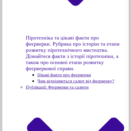
Піротехніка та цікаві факти про
феєрверки. Рубрика про історію та етапи
розвитку піротехнічного мистецтва.
Дізнайтеся факти з історії піротехніки, а
також про основні етапи розвитку
феєрверкової справи.
Цікаві факти про феєрверки
Чим відрізняється салют від феєрверку?
Публікації: Феєрверки та салюти