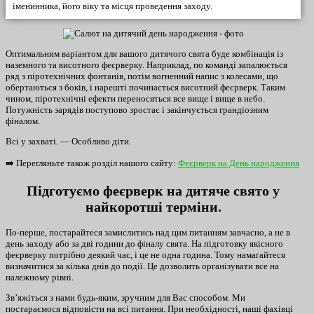
іменинника, його віку та місця проведення заходу.
Оптимальним варіантом для вашого дитячого свята буде комбінація із
наземного та висотного феєрверку. Наприклад, по команді запалюється
ряд з піротехнічних фонтанів, потім вогненний напис з колесами, що
обертаються з боків, і нарешті починається висотний феєрверк. Таким
чином, піротехнічні ефекти переносяться все вище і вище в небо.
Потужність зарядів поступово зростає і закінчується грандіозним
фіналом.
Всі у захваті. — Особливо діти.
➡️ Перегляньте також розділ нашого сайту:
Феєрверк на День народження
Підготуємо феєрверк на дитяче свято у
найкоротші терміни.
По-перше, постарайтеся замислитись над цим питанням завчасно, а не в
день заходу або за дві години до фіналу свята. На підготовку якісного
феєрверку потрібно деякий час, і це не одна година. Тому намагайтеся
визначитися за кілька днів до події. Це дозволить організувати все на
належному рівні.
Зв’яжіться з нами будь-яким, зручним для Вас способом. Ми
постараємося відповісти на всі питання. При необхідності, наші фахівці