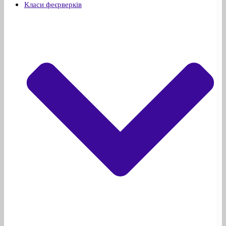
Класи феєрверків