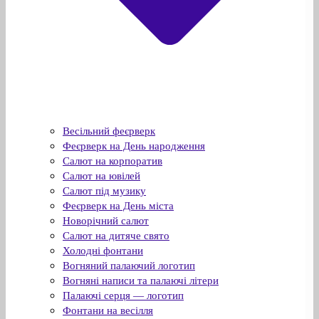
Весільний феєрверк
Феєрверк на День народження
Салют на корпоратив
Салют на ювілей
Салют під музику
Феєрверк на День міста
Новорічний салют
Салют на дитяче свято
Холодні фонтани
Вогняний палаючий логотип
Вогняні написи та палаючі літери
Палаючі серця — логотип
Фонтани на весілля