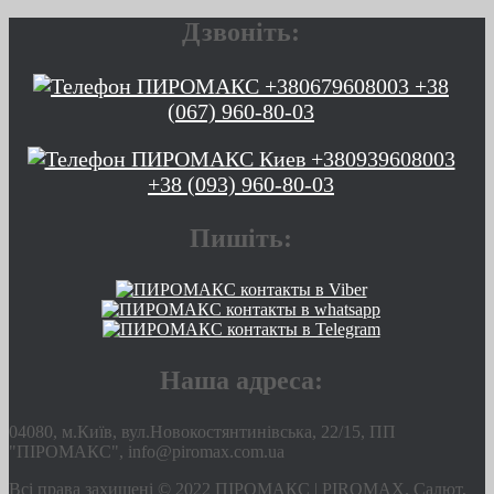
Дзвоніть:
+38
(067) 960-80-03
+38 (093) 960-80-03
Пишіть:
Наша адреса:
04080, м.Київ, вул.Новокостянтинівська, 22/15, ПП
"ПІРОМАКС", info@piromax.com.ua
Всі права захищені © 2022 ПІРОМАКС | PIROMAX. Салют,