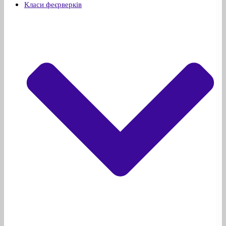
Класи феєрверків