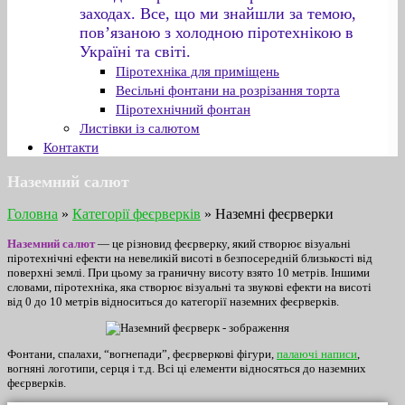
заходах. Все, що ми знайшли за темою,
пов’язаною з холодною піротехнікою в
Україні та світі.
Піротехніка для приміщень
Весільні фонтани на розрізання торта
Піротехнічний фонтан
Листівки із салютом
Контакти
Наземний салют
Головна
»
Категорії феєрверків
»
Наземні феєрверки
Наземний салют
— це різновид феєрверку, який створює візуальні
піротехнічні ефекти на невеликій висоті в безпосередній близькості від
поверхні землі. При цьому за граничну висоту взято 10 метрів. Іншими
словами, піротехніка, яка створює візуальні та звукові ефекти на висоті
від 0 до 10 метрів відноситься до категорії наземних феєрверків.
Фонтани, спалахи, “вогнепади”, феєрверкові фігури,
палаючі написи
,
вогняні логотипи, серця і т.д. Всі ці елементи відносяться до наземних
феєрверків.