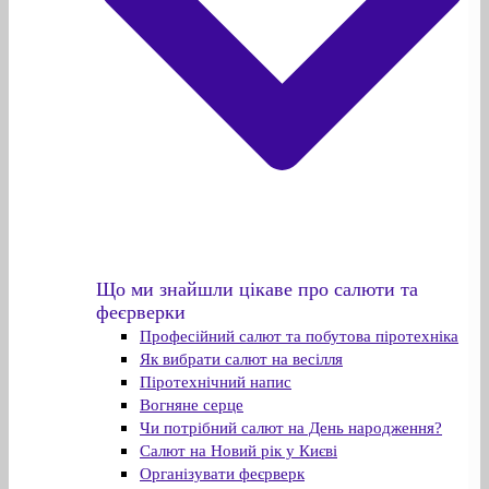
Що ми знайшли цікаве про салюти та
феєрверки
Професійний салют та побутова піротехніка
Як вибрати салют на весілля
Піротехнічний напис
Вогняне серце
Чи потрібний салют на День народження?
Салют на Новий рік у Києві
Організувати феєрверк