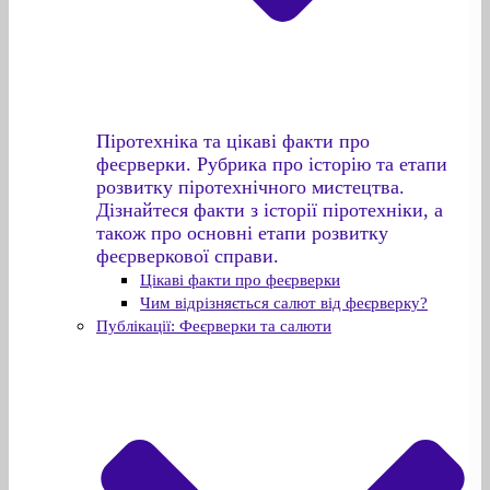
Піротехніка та цікаві факти про
феєрверки. Рубрика про історію та етапи
розвитку піротехнічного мистецтва.
Дізнайтеся факти з історії піротехніки, а
також про основні етапи розвитку
феєрверкової справи.
Цікаві факти про феєрверки
Чим відрізняється салют від феєрверку?
Публікації: Феєрверки та салюти