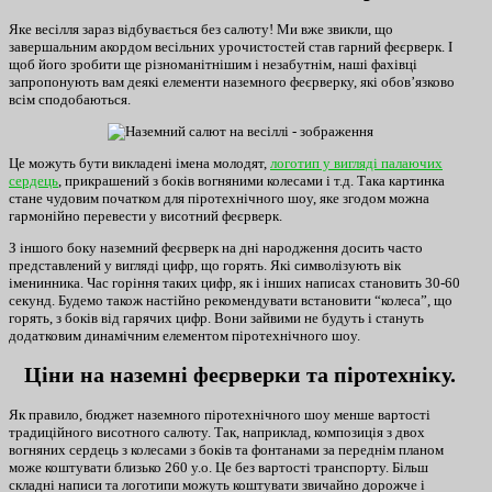
Яке весілля зараз відбувається без салюту! Ми вже звикли, що
завершальним акордом весільних урочистостей став гарний феєрверк. І
щоб його зробити ще різноманітнішим і незабутнім, наші фахівці
запропонують вам деякі елементи наземного феєрверку, які обов’язково
всім сподобаються.
Це можуть бути викладені імена молодят,
логотип у вигляді палаючих
сердець
, прикрашений з боків вогняними колесами і т.д. Така картинка
стане чудовим початком для піротехнічного шоу, яке згодом можна
гармонійно перевести у висотний феєрверк.
З іншого боку наземний феєрверк на дні народження досить часто
представлений у вигляді цифр, що горять. Які символізують вік
іменинника. Час горіння таких цифр, як і інших написах становить 30-60
секунд. Будемо також настійно рекомендувати встановити “колеса”, що
горять, з боків від гарячих цифр. Вони зайвими не будуть і стануть
додатковим динамічним елементом піротехнічного шоу.
Ціни на наземні феєрверки та піротехніку.
Як правило, бюджет наземного піротехнічного шоу менше вартості
традиційного висотного салюту. Так, наприклад, композиція з двох
вогняних сердець з колесами з боків та фонтанами за переднім планом
може коштувати близько 260 у.о. Це без вартості транспорту. Більш
складні написи та логотипи можуть коштувати звичайно дорожче і