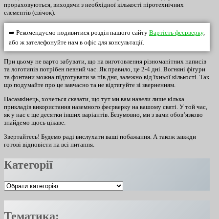
прораховуються, виходячи з необхідної кількості піротехнічних
елементів (свічок).
➡️ Рекомендуємо подивитися розділ нашого сайту
Вартість феєрверку
,
або ж зателефонуйте нам в офіс для консультації.
При цьому не варто забувати, що на виготовлення різноманітних написів
та логотипів потрібен певний час. Як правило, це 2-4 дні. Вогняні фігури
та фонтани можна підготувати за пів дня, залежно від їхньої кількості. Так
що подумайте про це завчасно та не відтягуйте зі зверненням.
Насамкінець, хочеться сказати, що тут ми вам навели лише кілька
прикладів використання наземного феєрверку на вашому святі. У той час,
як у нас є ще десятки інших варіантів. Безумовно, ми з вами обов’язково
знайдемо щось цікаве.
Звертайтесь! Будемо раді вислухати ваші побажання. А також завжди
готові відповісти на всі питання.
Категорії
Категорії
Тематика: