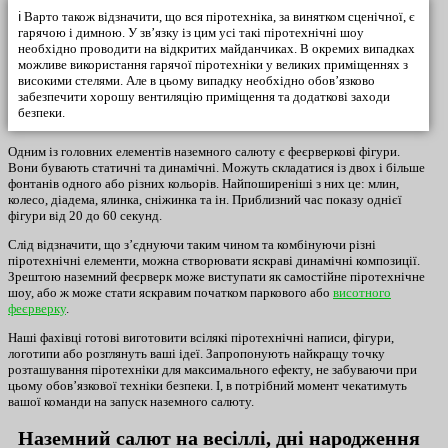
ℹ️
Варто також відзначити, що вся піротехніка, за винятком сценічної, є
гарячою і димною. У зв’язку із цим усі такі піротехнічні шоу
необхідно проводити на відкритих майданчиках. В окремих випадках
можливе використання гарячої піротехніки у великих приміщеннях з
високими стелями. Але в цьому випадку необхідно обов’язково
забезпечити хорошу вентиляцію приміщення та додаткові заходи
безпеки.
Одним із головних елементів наземного салюту є феєрверкові фігури.
Вони бувають статичні та динамічні. Можуть складатися із двох і більше
фонтанів одного або різних кольорів. Найпоширеніші з них це: млин,
колесо, діадема, ялинка, сніжинка та ін. Приблизний час показу однієї
фігури від 20 до 60 секунд.
Слід відзначити, що з’єднуючи таким чином та комбінуючи різні
піротехнічні елементи, можна створювати яскраві динамічні композиції.
Зрештою наземний феєрверк може виступати як самостійне піротехнічне
шоу, або ж може стати яскравим початком паркового або
висотного
феєрверку
.
Наші фахівці готові виготовити всілякі піротехнічні написи, фігури,
логотипи або розглянуть ваші ідеї. Запропонують найкращу точку
розташування піротехніки для максимального ефекту, не забуваючи при
цьому обов’язкової техніки безпеки. І, в потрібний момент чекатимуть
вашої команди на запуск наземного салюту.
Наземний салют на весіллі, дні народження