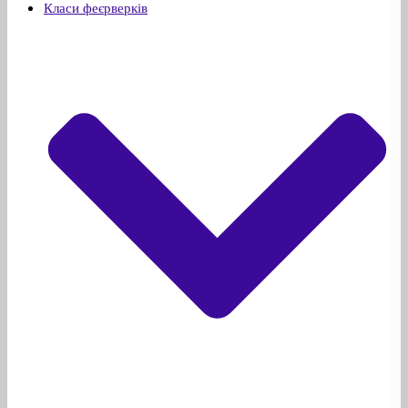
Класи феєрверків