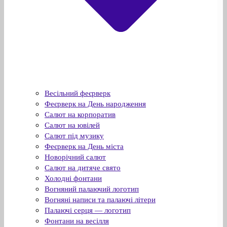
Весільний феєрверк
Феєрверк на День народження
Салют на корпоратив
Салют на ювілей
Салют під музику
Феєрверк на День міста
Новорічний салют
Салют на дитяче свято
Холодні фонтани
Вогняний палаючий логотип
Вогняні написи та палаючі літери
Палаючі серця — логотип
Фонтани на весілля