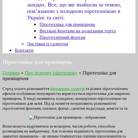
заходах. Все, що ми знайшли за темою,
пов’язаною з холодною піротехнікою в
Україні та світі.
Піротехніка для приміщень
Весільні фонтани на розрізання торта
Піротехнічний фонтан
Листівки із салютом
Контакти
Піротехніка для приміщень
Головна
»
Про холодну піротехніку
»
Піротехніка для
приміщення
Серед усього різноманіття
феєрверків, салютів
та різних піротехнічних
ефектів особливою популярністю користується піротехніка для закритих
приміщень. Її іноді називають холодною, концертною піротехнікою чи
піротехнікою для залів. Під ці поняття потрапляють різноманітні
піротехнічні фонтани, спалахи, флеші, сценічні водоспади, комети та ін.
Вони можуть відрізнятися за кольором, часом роботи, способом
розміщення на майданчику. Але основна відмінність піротехніки для
закритих приміщень – це низька температура горіння піроелементів та