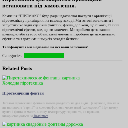
встановити під замовлення.
Компанія “ПІРОМАКС” буде рада надати свої послуги з організації
піротехніки у приміщенні на вашому заході. Ми готові встановити і
запустити холодні сценічні фонтани, флеші, доріжки, що біжать, та інші
піротехнічні ефекти, все, що ви захочете. Ми зробимо це за вашою
командою або суворо обумовлені моменти. І зробимо це максимально
ефектно та з дотриманням усіх заходів безпеки.
Телефонуйте і ми відповімо на всі ваші запитання!
Categories:
Холодна піротехніка
Related Posts
Холодна піротехніка
Піротехнічний фонтан
Загалом піротехнічні фонтани можна розділити на два види. Це вуличні, або як їх
ще називають “гарячі” та сценічні фонтани, часто звані “холодними”. При цьому
вуличні фонтани мають високу температуру горіння та, як правило,
використовуються на
Read more