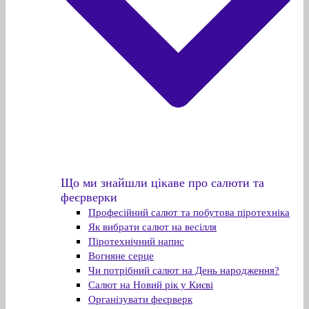
Що ми знайшли цікаве про салюти та
феєрверки
Професійний салют та побутова піротехніка
Як вибрати салют на весілля
Піротехнічний напис
Вогняне серце
Чи потрібний салют на День народження?
Салют на Новий рік у Києві
Організувати феєрверк