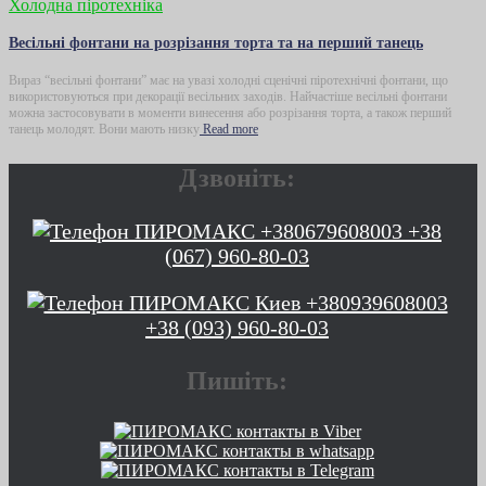
Холодна піротехніка
Весільні фонтани на розрізання торта та на перший танець
Вираз “весільні фонтани” має на увазі холодні сценічні піротехнічні фонтани, що
використовуються при декорації весільних заходів. Найчастіше весільні фонтани
можна застосовувати в моменти винесення або розрізання торта, а також перший
танець молодят. Вони мають низку
Read more
Дзвоніть:
+38
(067) 960-80-03
+38 (093) 960-80-03
Пишіть: