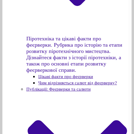
Піротехніка та цікаві факти про
феєрверки. Рубрика про історію та етапи
розвитку піротехнічного мистецтва.
Дізнайтеся факти з історії піротехніки, а
також про основні етапи розвитку
феєрверкової справи.
Цікаві факти про феєрверки
Чим відрізняється салют від феєрверку?
Публікації: Феєрверки та салюти