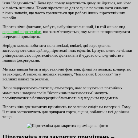
їхня “бездимність”. Хоча про повну відсутність диму не йдеться, але його
кількість незначна. Також піротехніка для залу не повинна мати сильних
різких запахів, що часто трапляється при роботі інших піротехнічних
виробів.
Піротехнічні фонтани, мабуть, найуніверсальніший, і в той же час вид
сценічної піротехніки
, що запам’ятовується, яку можна використовувати
всередині приміщень.
Нерідко можна побачити як на весіллі, ювілеї, дні народження
застосовують саме цей вид піротехнічних ефектів. Це зумовлено не тільки
універсальністю піротехнічних фонтанів, а й чудовою сполучністю з
іншими феєрверками.
Ми вже звикли бачити піротехнічні фонтани, флеші на великих концертах
та заходах. А також на зйомках телешоу, “Блакитних Вогниках” та у
всіляких кліпах та рекламі.
Вони підкреслюють святкову атмосферу, наголошують на потрібних
моментах і завдяки своїм “безпечним властивостям” можуть
розміщуватися в безпосередній близькості від людей та предметів.
Піротехніка для закритих приміщень не залишає слідів на поверхні. Тому
її також застосовують для прикраси торта, сцени, роблять із неї доріжки
тощо.
Піротехніка для закритих приміщень –